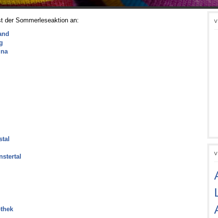
st der Sommerleseaktion an:
V
and
g
ina
stal
V
nstertal
othek