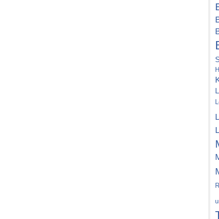
B
B
H
K
L
L
R
u