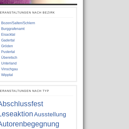
ERANSTALTUNGEN NACH BEZIRK
Bozen/Salten/Schlern
Burggrafenamt
Eisacktal
Gadertal
Gröden
Pustertal
Überetsch
Unterland
Vinschgau
Wipptal
ERANSTALTUNGEN NACH TYP
Abschlussfest
Leseaktion
Ausstellung
Autorenbegegnung